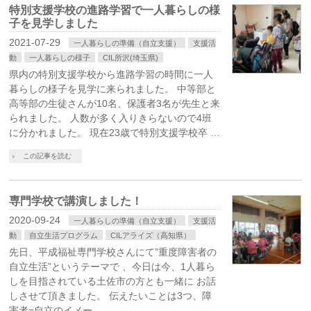
特別支援学校の進路学習で一人暮らしの様
子を見学しました
2021-07-29
一人暮らしの準備（自立支援）
支援活
動
一人暮らしの様子
CIL所沢(埼玉県)
県内の特別支援学校から進路学習の時間に一人
暮らしの様子を見学に来られました。 中等部と
高等部の生徒さんが10名、保護者3名が先生と来
られました。 人数が多く入りきらないので4班
に分かれました。 現在23歳で特別支援学校卒 …
この記事を読む
専門学校で講演しました！
2020-09-24
一人暮らしの準備（自立支援）
支援活
動
自立生活プログラム
CILアライズ（高知県）
先日、平成福祉専門学校さんにて”重度障害者の
自立生活”というテーマで 、今日は今、1人暮ら
しを目指されている土佐市の方とも一緒に お話
しさせて頂きました。 伝えたいことは3つ、障
害者=自立のイメー …