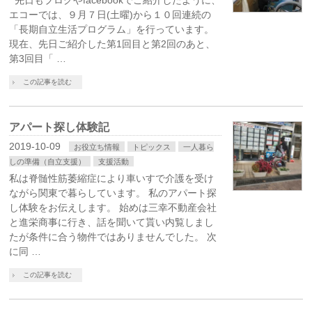
先日もブログやfacebookでご紹介したように、
エコーでは、９月７日(土曜)から１０回連続の
「長期自立生活プログラム」を行っています。
現在、先日ご紹介した第1回目と第2回のあと、
第3回目「 …
この記事を読む
アパート探し体験記
2019-10-09
お役立ち情報
トピックス
一人暮ら
しの準備（自立支援）
支援活動
私は脊髄性筋萎縮症により車いすで介護を受け
ながら関東で暮らしています。 私のアパート探
し体験をお伝えします。 始めは三幸不動産会社
と進栄商事に行き、話を聞いて貰い内覧しまし
たが条件に合う物件ではありませんでした。 次
に同 …
この記事を読む