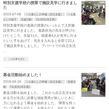
特別支援学校の授業で施設見学に行きまし
た
2019-07-06
一人暮らしの準備（自立支援）
一人暮
らしの様子
支援活動
CIL所沢(埼玉県)
特別支援学校の進路の授業のいっかんで入所施
設見学に行きました。 進路担当の先生が呼びか
けたところ、生徒11人、保護者4人が見学に行き
たいと手をあげて、先生を入れると全部で22人
で施設見学をしました。 アパートでの自立生活
…
この記事を読む
募金活動始めました！
2019-04-16
一人暮らしの準備（自立支援）
支援活
動
CIL所沢(埼玉県)
募金活動を始めました。 これから自立生活を始
める方が生活に必要な福祉用具が欲しいときに
力になれるよう募金を始めました。 障害を持っ
ていて身寄りがなく、お金もなく、やむなく病