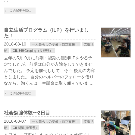
…
この記事を読む
自立生活プログラム（ILP）を行いまし
た！
2018-08-10
一人暮らしの準備（自立支援）
支援活
動
CIL上田Groping（長野県）
去年の5月 9月に前期・後期の個別ILPをやる予
定でしたが、前期は自分が入院をしてできませ
んでした。 予定を前倒しして、今回 後期の内容
としました。 自分のヘルパーのフォローを借り
ながら、洵くんは一生懸命に取り組んでいま …
この記事を読む
社会勉強体験〜2日目
2018-08-07
一人暮らしの準備（自立支援）
支援活
動
CIL所沢(埼玉県)