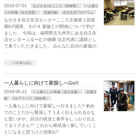
2018-07-01
ながさきCILこころ（長崎県）
一人暮ら
しの準備（自立支援）
支援活動
自立生活プログラム
ながさき自立生活センターこころ主催第１回長
期ILP講座、その９ 家族との関係について学び
ました。 今回は、福岡県北九州市にある自立生
活センターぶるーむの後郷 法文代表に講師とし
て来ていただきました。 みんなに自分の家族の
…
この記事を読む
一人暮らしに向けて家探しへGo!!
2018-06-21
一人暮らしの準備（自立支援）
支援活
動
CILアライズ（高知県）
一人暮らしに向けて家探しへ行きました!! 初め
てのことだから緊張してうまく伝えられるかな
と思いきや、自分の状況と条件をしっかり伝え
てるリクさん^^ これから根気強く探していくこ
とになると思うけど頑張れ!!