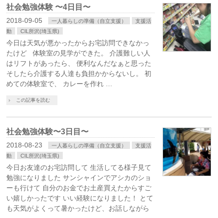
社会勉強体験 〜4日目〜
2018-09-05
一人暮らしの準備（自立支援）
支援活
動
CIL所沢(埼玉県)
今日は天気が悪かったからお宅訪問できなかっ
たけど 体験室の見学ができた。 介護難しい人
はリフトがあったら、 便利なんだなぁと思った
そしたら介護する人達も負担かからないし。 初
めての体験室で、 カレーを作れ …
この記事を読む
社会勉強体験〜3日目〜
2018-08-23
一人暮らしの準備（自立支援）
支援活
動
CIL所沢(埼玉県)
今日お友達のお宅訪問して 生活してる様子見て
勉強になりました サンシャインでアシカのショ
ーも行けて 自分のお金でお土産買えたからすご
い嬉しかったです いい経験になりました！ とて
も天気がよくって暑かったけど、お話しながら