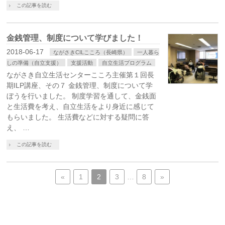
この記事を読む
金銭管理、制度について学びました！
2018-06-17
ながさきCILこころ（長崎県）
一人暮ら
しの準備（自立支援）
支援活動
自立生活プログラム
ながさき自立生活センターこころ主催第１回長
期ILP講座、その７ 金銭管理、制度について学
ぼうを行いました。 制度学習を通して、金銭面
と生活費を考え、自立生活をより身近に感じて
もらいました。 生活費などに対する疑問に答
え、 …
この記事を読む
«
1
2
3
…
8
»