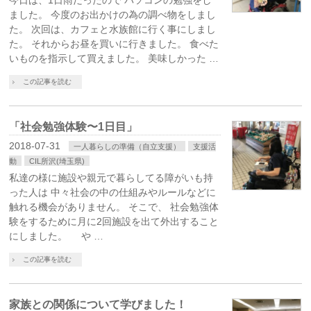
今日は、1日雨だったので パソコンの勉強をし
ました。 今度のお出かけの為の調べ物をしまし
た。 次回は、カフェと水族館に行く事にしまし
た。 それからお昼を買いに行きました。 食べた
いものを指示して買えました。 美味しかった …
この記事を読む
「社会勉強体験〜1日目」
2018-07-31
一人暮らしの準備（自立支援）
支援活
動
CIL所沢(埼玉県)
私達の様に施設や親元で暮らしてる障がいも持
った人は 中々社会の中の仕組みやルールなどに
触れる機会がありません。 そこで、 社会勉強体
験をするために月に2回施設を出て外出すること
にしました。 や …
この記事を読む
家族との関係について学びました！