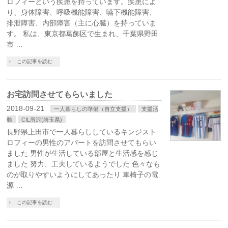
ロフィーという疾患を持っています。疾患によ
り、身体障害、呼吸機能障害、嚥下機能障害、
排泄障害、内部障害（主に心臓）を持っていま
す。 私は、東京都葛飾区で生まれ、千葉県野田
市 …
この記事を読む
お宅訪問させてもらいました
2018-09-21
一人暮らしの準備（自立支援）
支援活
動
CIL所沢(埼玉県)
長野県上田市で一人暮らししているキンジスト
ロフィーの男性のアパートを訪問させてもらい
ました 男性が生活している部屋と生活感を感じ
ました 努力、工夫しているようでした 色々なも
のが取りやすいようにしてあったり 車椅子の電
源 …
この記事を読む