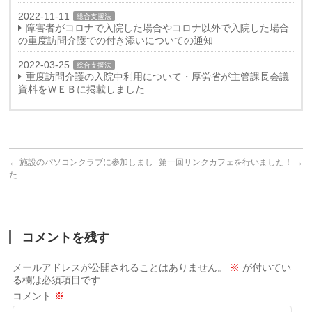
2022-11-11
総合支援法
障害者がコロナで入院した場合やコロナ以外で入院した場合
の重度訪問介護での付き添いについての通知
2022-03-25
総合支援法
重度訪問介護の入院中利用について・厚労省が主管課長会議
資料をＷＥＢに掲載しました
←
施設のパソコンクラブに参加しまし
第一回リンクカフェを行いました！
→
た
コメントを残す
メールアドレスが公開されることはありません。
※
が付いてい
る欄は必須項目です
コメント
※