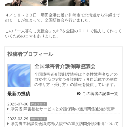
４／１８～２０日 羽田空港に近い川崎市で北海道から沖縄まで
のＣＩＬが集まって、全国研修会を行いました。
この「一人暮らし支援会」のHPを全国のＣＩＬで協力して作って
いくためのコマもありました。
投稿者プロフィール
全国障害者介護保障協議会
全国障害者介護制度情報は全身性障害者などの
自立生活に役立つ介護制度（各自治体での制度
の作り方・受け方）の情報を提供しています。
最新の投稿
この著者の記事一覧
2023-07-06
総合支援法
厚労省 障害福祉サービスと介護保険の適用関係通知が更新
2023-03-29
総合支援法
厚労省主幹課長会議資料/入院中の重度訪問介護利用について