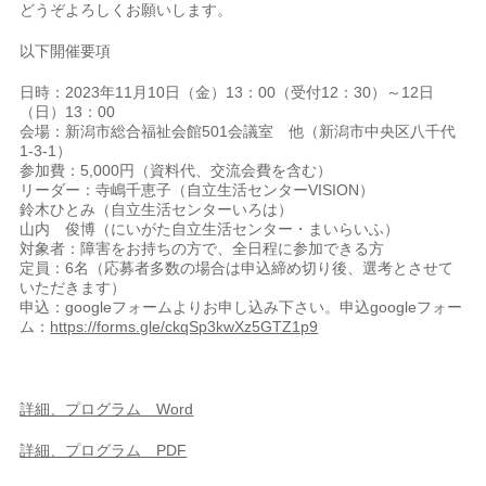
どうぞよろしくお願いします。
以下開催要項
日時：
2023年11月10日（金）13：00
（受付
12：30
）～
12日
（日）13：00
会場：
新潟市総合福祉会館501
会議室 他（
新潟市中央区八千代
1-3-1
）
参加費：5,000円（資料代、交流会費を含む）
リーダー：寺嶋千恵子（自立生活センターVISION）
鈴木ひとみ（自立生活センターいろは）
山内 俊博（にいがた自立生活センター・まいらいふ）
対象者：障害をお持ちの方で、全日程に参加できる方
定員：6名（応募者多数の場合は申込締め切り後、選考とさせて
いただきます）
申込：googleフォームよりお申し込み下さい。申込googleフォー
ム：
https://forms.gle/ckqSp3kwXz5GTZ1p9
詳細、プログラム Word
詳細、プログラム PDF