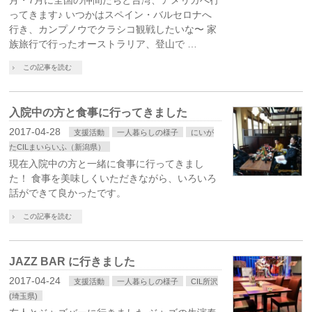
月・7月に全国の仲間たちと台湾、アメリカへ行
ってきます♪ いつかはスペイン・バルセロナへ
行き、カンプノウでクラシコ観戦したいな〜 家
族旅行で行ったオーストラリア、登山で …
この記事を読む
入院中の方と食事に行ってきました
2017-04-28
支援活動
一人暮らしの様子
にいが
たCILまいらいふ（新潟県）
現在入院中の方と一緒に食事に行ってきまし
た！ 食事を美味しくいただきながら、いろいろ
話ができて良かったです。
この記事を読む
JAZZ BAR に行きました
2017-04-24
支援活動
一人暮らしの様子
CIL所沢
(埼玉県)