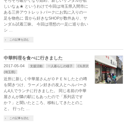
そろそろ暖かくなり始め、新しいサンダルが欲
しいなぁ★ というわけで今回は埼玉県入間市に
ある三井アウトレットパークにお気に入りの一
足を物色に 昔から好きなSHOPが数件あり、サ
ンダル試着三昧。 今回は理想の一足に巡り合い
シ …
この記事を読む
中華料理を食べに行きました
2017-05-04
支援活動
一人暮らしの様子
CIL所沢
(埼玉県)
近所に新しく中華屋さんがＯＰＥＮしたとの噂
を聞きつけ、ラーメン好きの友人とヘルパーさ
ん4人でランチに行きました。 同じ名前の中華
屋さんが隣の駅にもあったので「系列店です
か？」と聞いたところ、移転してきたとのこ
と。 行った …
この記事を読む