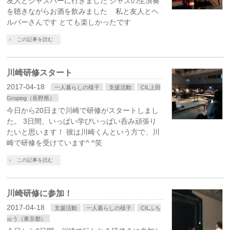
友人とジャズバーに行きました ジャズの生演奏
を聴きながらお酒を飲みました 私と友人とヘ
ルパーさんです とても楽しかったです
この記事を読む
川崎研修スタート
2017-04-18
一人暮らしの様子
支援活動
CIL上田
Groping（長野県）
今日から20日まで川崎で研修がスタートしまし
た。 3日間、いっぱい学びいっぱい呑み頑張り
たいと思います！ 彼は川崎くんという方で、川
崎で研修を受けています^ ^笑
この記事を読む
川崎研修に参加！
2017-04-18
支援活動
一人暮らしの様子
CILふち
ゅう（東京都）