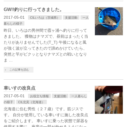
GW!!釣りに行ってきました。
2017-05-01
CILいろは（茨城県）
支援活動
一人
暮らしの様子
昨日、いろはの男仲間で霞ヶ浦へ釣りに行って
きました。 獲物はナマズで、昼前はまったく当
たりがありませんでした(T_T) 午後になると風
が強く波が立ってきたので諦めかけていたら、
突然と竿がビクッとなりナマズとの戦いとなり
ま …
この記事を読む
車いすの改良点
2017-05-01
お役立ち情報
支援活動
一人暮らし
の様子
CIL北見（北海道）
北海道に住む男性（２７歳）です。筋ジスで
す。 自分が使用している車いすに施した改良点
をご紹介します。 車いすに乗った状態で尿器を
使用する際に、座席の一部が外せるようになっ