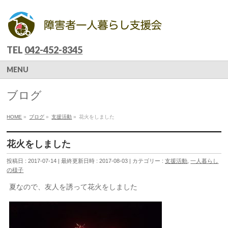
TEL
042-452-8345
MENU
ブログ
HOME
»
ブログ
»
支援活動
»
花火をしました
花火をしました
投稿日 : 2017-07-14
最終更新日時 : 2017-08-03
カテゴリー :
支援活動
,
一人暮らし
の様子
夏なので、友人を誘って花火をしました