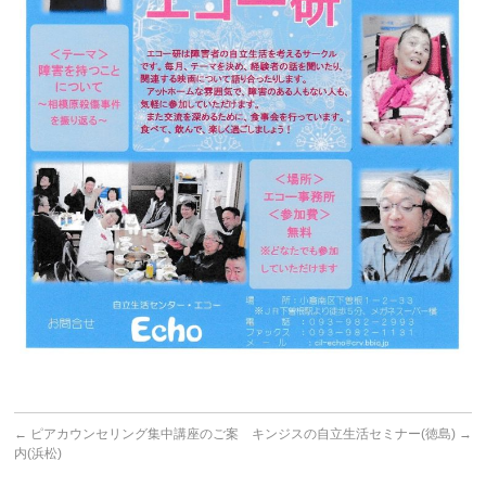
←
ピアカウンセリング集中講座のご案
キンジスの自立生活セミナー(徳島)
→
内(浜松)