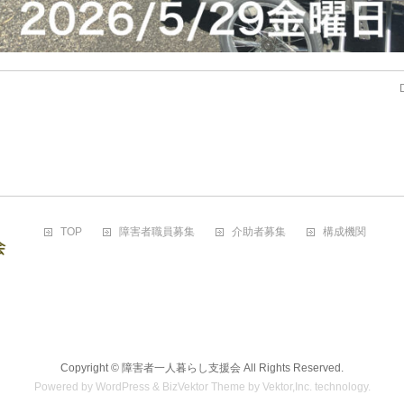
TOP
障害者職員募集
介助者募集
構成機関
Copyright ©
障害者一人暮らし支援会
All Rights Reserved.
Powered by
WordPress
&
BizVektor Theme
by
Vektor,Inc.
technology.