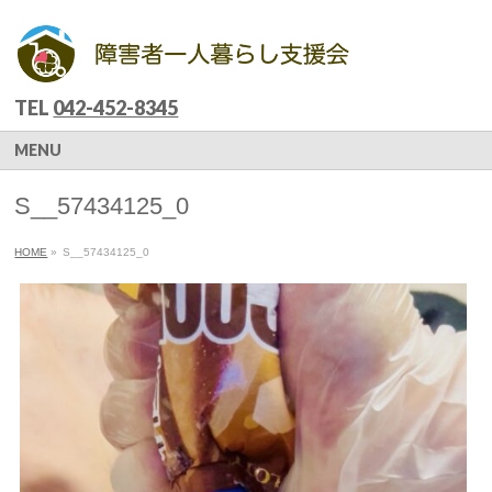
TEL
042-452-8345
MENU
S__57434125_0
HOME
»
S__57434125_0