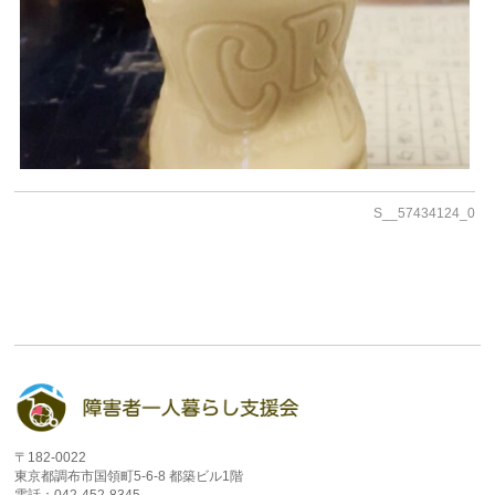
S__57434124_0
〒182-0022
東京都調布市国領町5-6-8 都築ビル1階