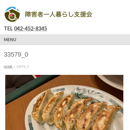
TEL
042-452-8345
MENU
33579_0
HOME
»
33579_0