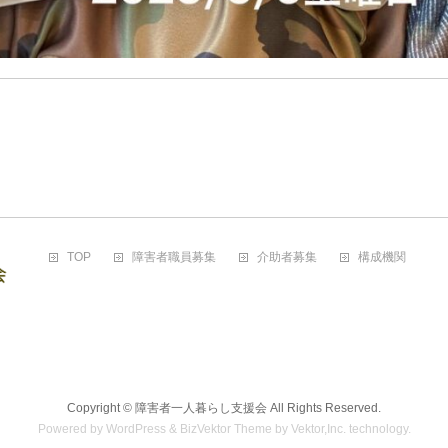
TOP
障害者職員募集
介助者募集
構成機関
Copyright ©
障害者一人暮らし支援会
All Rights Reserved.
Powered by
WordPress
&
BizVektor Theme
by
Vektor,Inc.
technology.