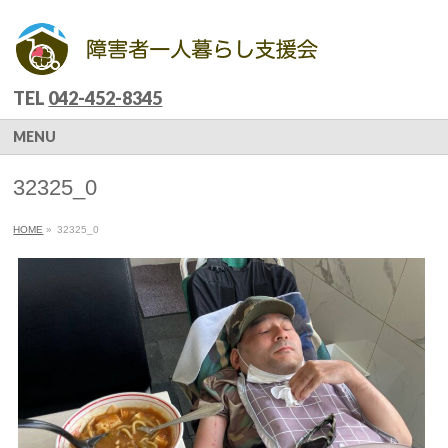
TEL
042-452-8345
MENU
32325_0
HOME
»
32325_0