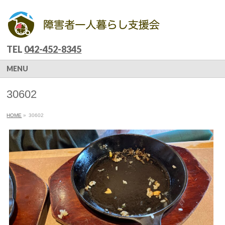
TEL
042-452-8345
MENU
30602
HOME
»
30602