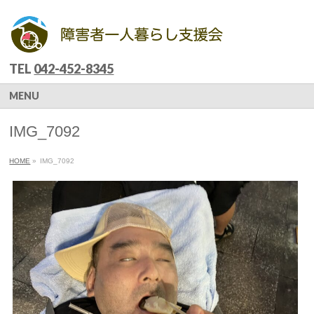
TEL
042-452-8345
MENU
IMG_7092
HOME
»
IMG_7092