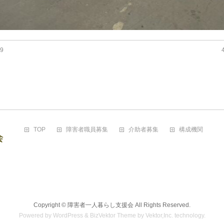
9
TOP
障害者職員募集
介助者募集
構成機関
Copyright ©
障害者一人暮らし支援会
All Rights Reserved.
Powered by
WordPress
&
BizVektor Theme
by
Vektor,Inc.
technology.