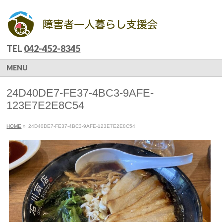
TEL
042-452-8345
MENU
24D40DE7-FE37-4BC3-9AFE-
123E7E2E8C54
HOME
»
24D40DE7-FE37-4BC3-9AFE-123E7E2E8C54