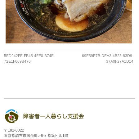
5ED942FE-FB45-4FE0-B74E-
69E59E7B-DEA3-4B23-83D9-
72E1F669B476
37A0F27A1D14
〒182-0022
東京都調布市国領町5-6-8 都築ビル1階