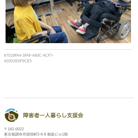
87029FA4-3FAF-480C-ACF7-
420D2E0F0CE5
〒182-0022
東京都調布市国領町5-6-8 都築ビル1階