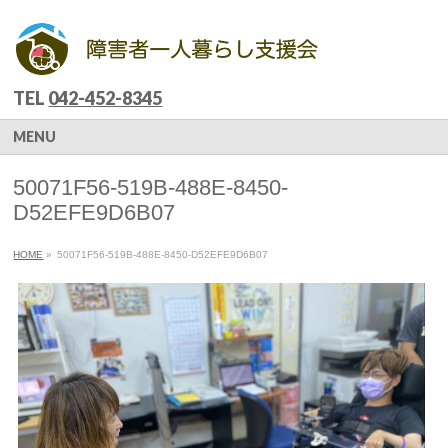
TEL
042-452-8345
MENU
50071F56-519B-488E-8450-
D52EFE9D6B07
HOME
»
50071F56-519B-488E-8450-D52EFE9D6B07