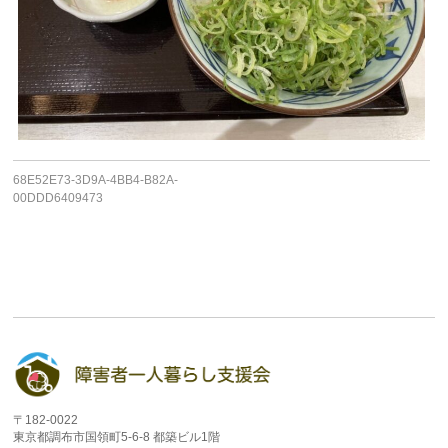
68E52E73-3D9A-4BB4-B82A-
00DDD6409473
〒182-0022
東京都調布市国領町5-6-8 都築ビル1階