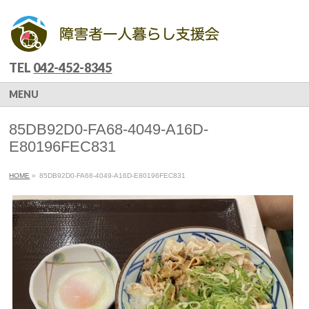
TEL
042-452-8345
MENU
85DB92D0-FA68-4049-A16D-
E80196FEC831
HOME
»
85DB92D0-FA68-4049-A16D-E80196FEC831