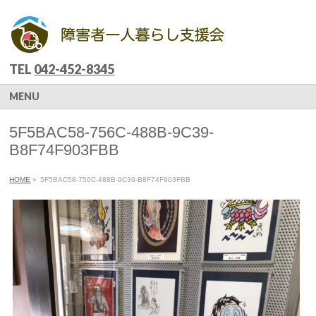
TEL
042-452-8345
MENU
5F5BAC58-756C-488B-9C39-
B8F74F903FBB
HOME
»
5F5BAC58-756C-488B-9C39-B8F74F903FBB