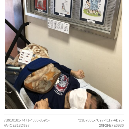
7B910181-7471-4580-859C-
723B780E-7C97-4117-AD98-
FA4CE313D9B7
20F2FE7E6936