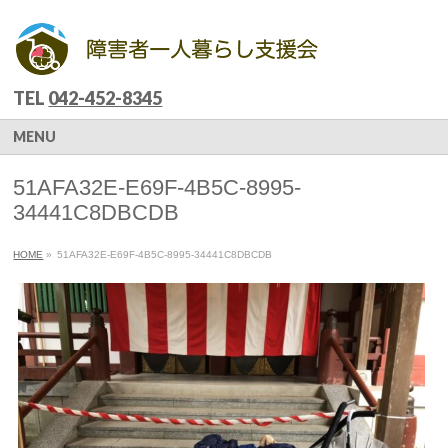
TEL
042-452-8345
MENU
51AFA32E-E69F-4B5C-8995-
34441C8DBCDB
HOME
»
51AFA32E-E69F-4B5C-8995-34441C8DBCDB