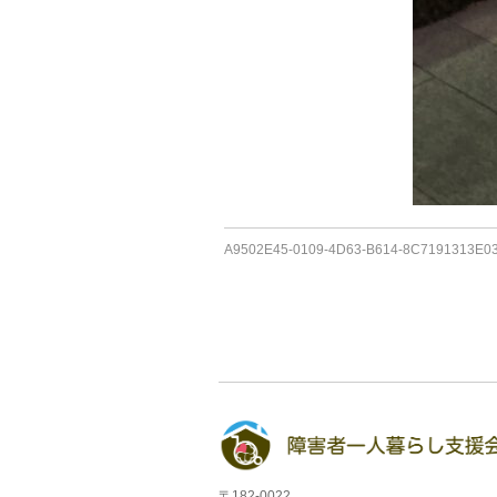
A9502E45-0109-4D63-B614-8C7191313E0
〒182-0022