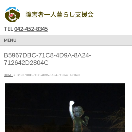
TEL
042-452-8345
MENU
B5967DBC-71C8-4D9A-8A24-
712642D2804C
HOME
»
B5967DBC-71C8-4D9A-8A24-712642D2804C