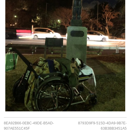
8EA92B66-0EBC-49DE-B5AD-
8793D9F9-515D-4DA9-9B7E-
907AE551C45F
63B3BB3451A5