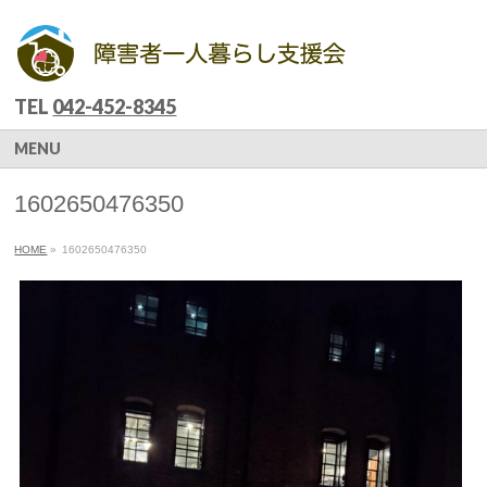
TEL
042-452-8345
MENU
1602650476350
HOME
»
1602650476350