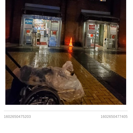
1602650475203
1602650477405