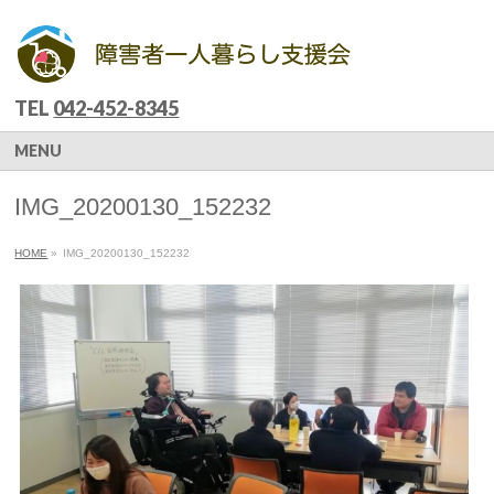
TEL
042-452-8345
MENU
IMG_20200130_152232
HOME
»
IMG_20200130_152232